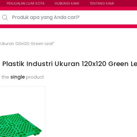
PENJUALAN LUAR KOTA
HUBUNGI KAMI
TENTANG KAMI
arch for:
i Ukuran 120x120 Green Leaf”
t Plastik Industri Ukuran 120x120 Green L
 the
single
product