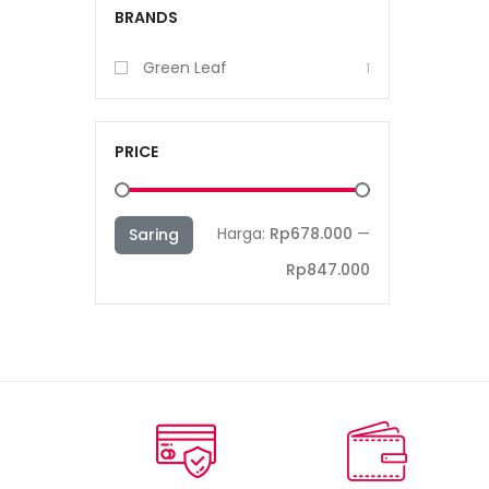
BRANDS
Green Leaf
1
PRICE
Harga
Harga
Harga:
Rp678.000
—
Saring
terendah
tertinggi
Rp847.000