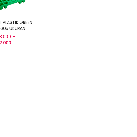
T PLASTIK GREEN
2605 UKURAN
20x14 CM
8.000
–
Rentang
7.000
harga:
Rp678.000
hingga
Rp847.000