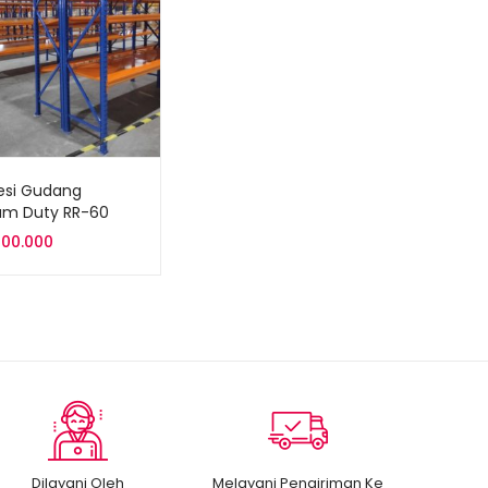
esi Gudang
um Duty RR-60
600.000
Dilayani Oleh
Melayani Pengiriman Ke