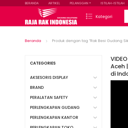
BERANDA
ARTIKEL
PELANGGAN
ISTILAH-ISTILAH
Se
Kategori
Beranda
Produk dengan tag “Rak Besi Gudang Si
VIDEO
CATEGORIES
Aceh |
di In
AKSESORIS DISPLAY
BRAND
PERALATAN SAFETY
PERLENGKAPAN GUDANG
PERLENGKAPAN KANTOR
PERLENGKAPAN TOKO