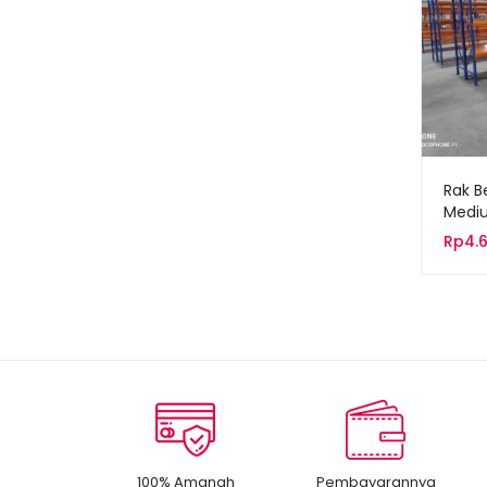
Rak B
Medi
Rp
4.
100% Amanah
Pembayarannya