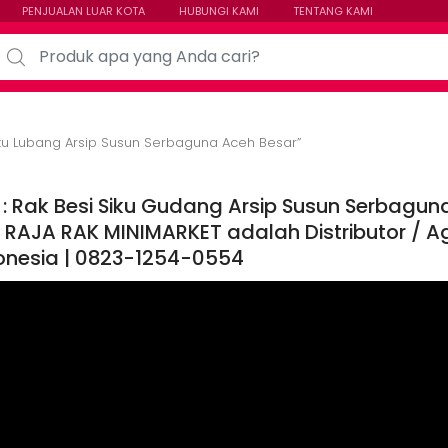
PENJUALAN LUAR KOTA
HUBUNGI KAMI
TENTANG KAMI
arch for:
ku Lubang Arsip Susun Serbaguna Aceh Besar”
 : Rak Besi Siku Gudang Arsip Susun Serbagun
 RAJA RAK MINIMARKET adalah Distributor / Age
donesia | 0823-1254-0554