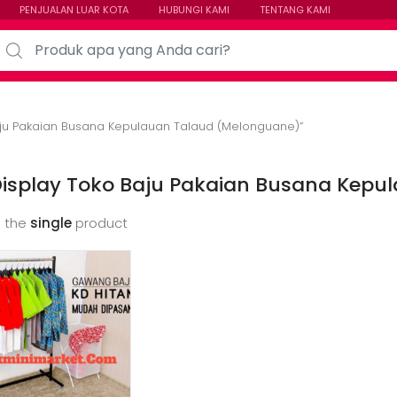
PENJUALAN LUAR KOTA
HUBUNGI KAMI
TENTANG KAMI
arch for:
aju Pakaian Busana Kepulauan Talaud (Melonguane)”
Display Toko Baju Pakaian Busana Kepu
 the
single
product