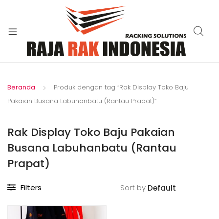
xpand
ild
enu
Beranda
Produk dengan tag “Rak Display Toko Baju
Pakaian Busana Labuhanbatu (Rantau Prapat)”
Rak Display Toko Baju Pakaian
Busana Labuhanbatu (Rantau
Prapat)
Filters
Sort by