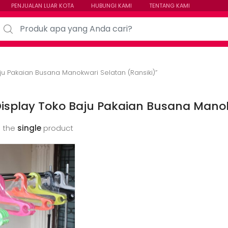
PENJUALAN LUAR KOTA
HUBUNGI KAMI
TENTANG KAMI
arch for:
ju Pakaian Busana Manokwari Selatan (Ransiki)”
isplay Toko Baju Pakaian Busana Manok
 the
single
product