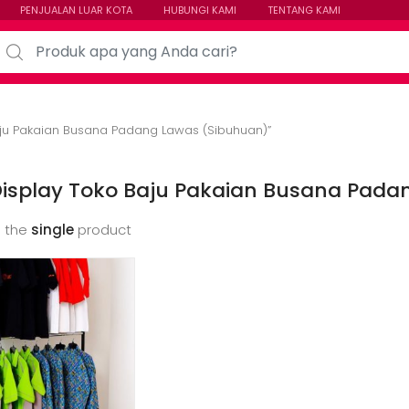
PENJUALAN LUAR KOTA
HUBUNGI KAMI
TENTANG KAMI
arch for:
aju Pakaian Busana Padang Lawas (Sibuhuan)”
Display Toko Baju Pakaian Busana Pada
 the
single
product