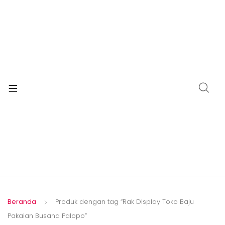
xpand
ild
enu
Beranda
Produk dengan tag “Rak Display Toko Baju
Pakaian Busana Palopo”