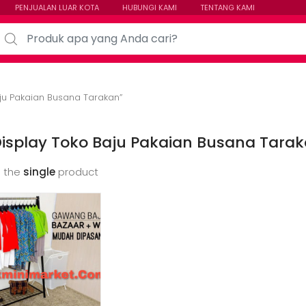
PENJUALAN LUAR KOTA
HUBUNGI KAMI
TENTANG KAMI
arch for:
ju Pakaian Busana Tarakan”
isplay Toko Baju Pakaian Busana Tara
 the
single
product