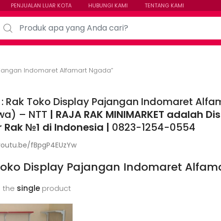
PENJUALAN LUAR KOTA
HUBUNGI KAMI
TENTANG KAMI
arch for:
ajangan Indomaret Alfamart Ngada”
 : Rak Toko Display Pajangan Indomaret Alfa
wa) – NTT
| RAJA RAK MINIMARKET adalah Distr
r Rak №1 di Indonesia |
0823-1254-0554
/youtu.be/fBpgP4EUzYw
Toko Display Pajangan Indomaret Alfam
 the
single
product