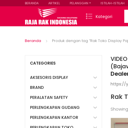
BERANDA
ARTIKEL
PELANGGAN
ISTILAH-ISTILAH
Se
Kategori
Beranda
Produk dengan tag “Rak Toko Display P
VIDEO
CATEGORIES
(Baja
Deale
AKSESORIS DISPLAY
https:/
BRAND
Rak 
PERALATAN SAFETY
PERLENGKAPAN GUDANG
Showing
PERLENGKAPAN KANTOR
PERLENGKAPAN TOKO