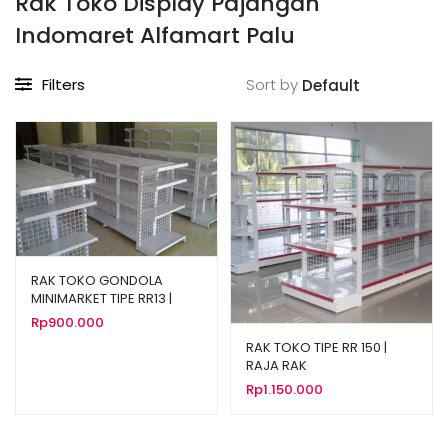
Rak Toko Display Pajangan
Indomaret Alfamart Palu
Filters
Sort by
RAK TOKO GONDOLA
MINIMARKET TIPE RR13 |
JUAL HARGA MURAH
Rp
900.000
RAK TOKO TIPE RR 150 |
RAJA RAK
Rp
1.150.000