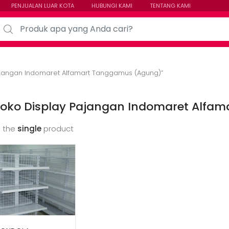
PENJUALAN LUAR KOTA
HUBUNGI KAMI
TENTANG KAMI
arch for:
ajangan Indomaret Alfamart Tanggamus (Agung)”
Toko Display Pajangan Indomaret Alfa
 the
single
product