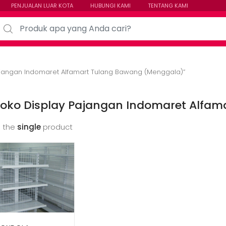
PENJUALAN LUAR KOTA
HUBUNGI KAMI
TENTANG KAMI
arch for:
ajangan Indomaret Alfamart Tulang Bawang (Menggala)”
Toko Display Pajangan Indomaret Alfa
 the
single
product